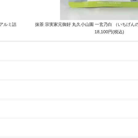
 アルミ詰
抹茶 宗実家元御好 丸久小山園 一玄乃白 （いちげんの
18,100円(税込)