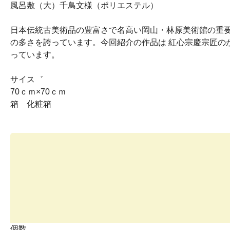
風呂敷（大）千鳥文様（ポリエステル）
日本伝統古美術品の豊富さで名高い岡山・林原美術館の重
の多さを誇っています。今回紹介の作品は 紅心宗慶宗匠
っています。
サイス゛
70ｃｍ×70ｃｍ
箱 化粧箱
個数