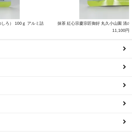
しろ） 100ｇ アルミ詰
抹茶 紅心宗慶宗匠御好 丸久小山園 清の森
11,100円