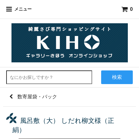
0
メニュー
検索
数寄屋袋・バック
風呂敷（大） しだれ柳文様（正
絹）