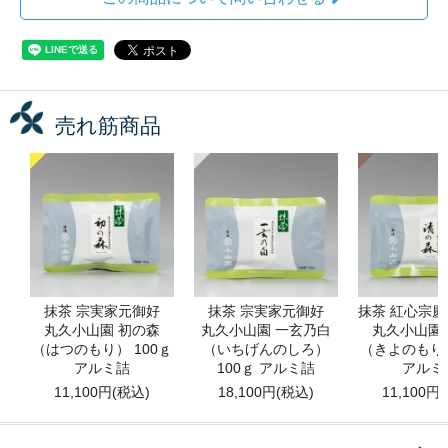
売れ筋商品
抹茶 宗実家元御好
抹茶 宗実家元御好
抹茶 紅心宗
丸久小山園 初の森
丸久小山園 一玄乃白
丸久小山園
（はつのもり） 100ｇ
（いちげんのしろ）
（きよのもり）
アルミ詰
100ｇ アルミ詰
アルミ
11,100円(税込)
18,100円(税込)
11,100円