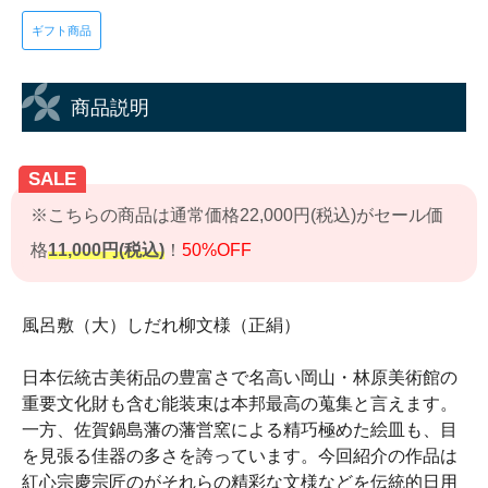
ギフト商品
商品説明
SALE
※こちらの商品は通常価格22,000円(税込)がセール価
格
11,000円(税込)
！
50%OFF
風呂敷（大）しだれ柳文様（正絹）
日本伝統古美術品の豊富さで名高い岡山・林原美術館の
重要文化財も含む能装束は本邦最高の蒐集と言えます。
一方、佐賀鍋島藩の藩営窯による精巧極めた絵皿も、目
を見張る佳器の多さを誇っています。今回紹介の作品は
紅心宗慶宗匠のがそれらの精彩な文様などを伝統的日用