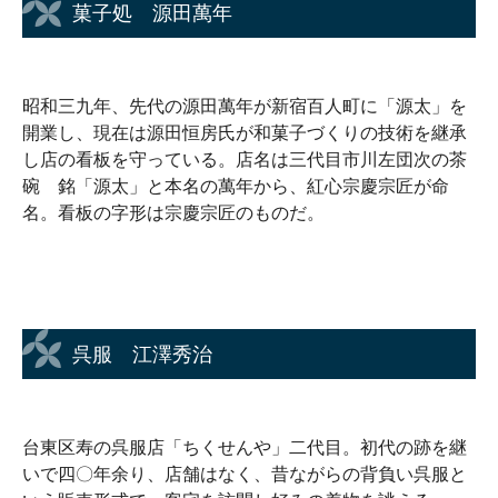
菓子処 源田萬年
昭和三九年、先代の源田萬年が新宿百人町に「源太」を
開業し、現在は源田恒房氏が和菓子づくりの技術を継承
し店の看板を守っている。店名は三代目市川左団次の茶
碗 銘「源太」と本名の萬年から、紅心宗慶宗匠が命
名。看板の字形は宗慶宗匠のものだ。
呉服 江澤秀治
台東区寿の呉服店「ちくせんや」二代目。初代の跡を継
いで四〇年余り、店舗はなく、昔ながらの背負い呉服と