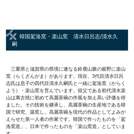
韓国駕洛窯・楽山窯 清水日呂志/清水久
嗣
三重県と滋賀県の県境に連なる鈴鹿山脈の裾野に楽山
窯（らくざんがま）があります。現在、3代目清水日呂
志氏は息子の四代目清水久嗣氏と一緒に駕洛窯（からく
よう）・楽山窯を営んでいます。祖父である初代清水楽
山は萬古焼に初めて高麗茶碗の作風を加え高い評価を得
ました。その技術を継承し、高麗茶碗の生産地である韓
国で研究、築窯し、高麗茶碗を現代の作品としてよみが
えらせた第一人者の作家です。韓国で作ったものを「駕
洛窯造」、日本で作ったものを「楽山窯造」としていま
す。