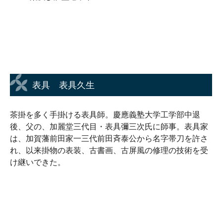
表具 表具久生
茶掛を多く手掛ける表具師。慶應義塾大学工学部中退
後、父の、加麗堂三代目・表具彌三次氏に師事。表具家
は、加賀藩前田家一三代前田斉泰公から名字帯刀を許さ
れ、以来掛物の表装、古書画、古屏風の修理の技術を受
け継いできた。