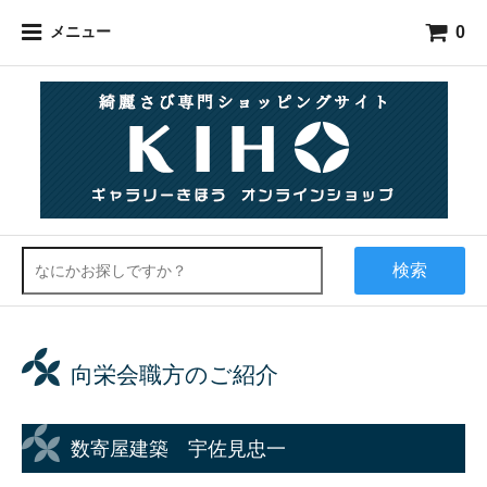
0
メニュー
検索
向栄会職方のご紹介
数寄屋建築 宇佐見忠一