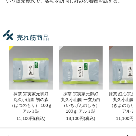
いう販売形式で、客宅を訪問し好みの着物を誂える。
売れ筋商品
抹茶 宗実家元御好
抹茶 宗実家元御好
抹茶 紅心宗
丸久小山園 初の森
丸久小山園 一玄乃白
丸久小山園
（はつのもり） 100ｇ
（いちげんのしろ）
（きよのもり）
アルミ詰
100ｇ アルミ詰
アルミ
11,100円(税込)
18,100円(税込)
11,100円