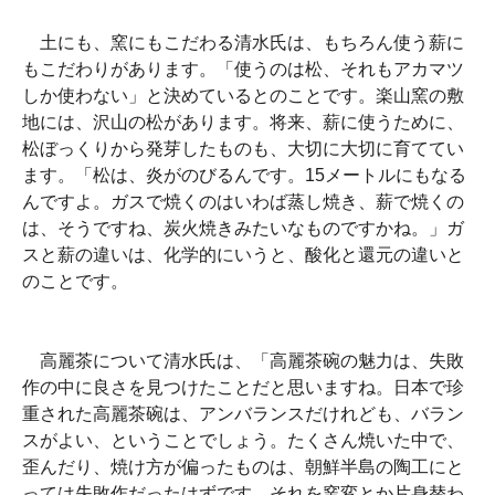
土にも、窯にもこだわる清水氏は、もちろん使う薪に
もこだわりがあります。「使うのは松、それもアカマツ
しか使わない」と決めているとのことです。楽山窯の敷
地には、沢山の松があります。将来、薪に使うために、
松ぼっくりから発芽したものも、大切に大切に育ててい
ます。「松は、炎がのびるんです。15メートルにもなる
んですよ。ガスで焼くのはいわば蒸し焼き、薪で焼くの
は、そうですね、炭火焼きみたいなものですかね。」ガ
スと薪の違いは、化学的にいうと、酸化と還元の違いと
のことです。
高麗茶について清水氏は、「高麗茶碗の魅力は、失敗
作の中に良さを見つけたことだと思いますね。日本で珍
重された高麗茶碗は、アンバランスだけれども、バラン
スがよい、ということでしょう。たくさん焼いた中で、
歪んだり、焼け方が偏ったものは、朝鮮半島の陶工にと
っては失敗作だったはずです。それを窯変とか片身替わ