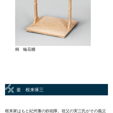
桐 輪花棚
釜 根来琢三
根来家はもと紀州藩の鉄砲隊。祖父の実三氏がその義父