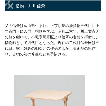
指物 井川信斎
父の信斉は富山県生まれ。上京し茶の湯指物三代目川上
文斉門下に入門、指物を学ぶ。昭和二六年、川上文斉氏
の跡を継いで、小堀宗明宗匠より信斉の名前を拝命し、
指物師として四代目となった。現在の二代目信斉氏は五
代目。家元好みの棚などの作品のほか、美術品の箱作
り、古物の箱の修復なども手掛ける。