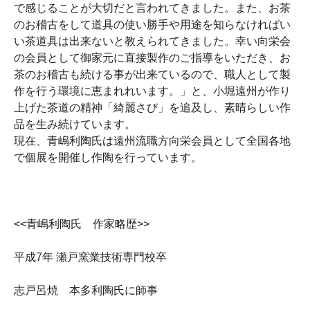
で感じることが大切だと言われてきました。また、お茶
のお稽古をして道具の使い勝手や用途を知らなければい
い茶道具は出来ないと教えられてきました。幸い向栄会
の会員として御家元に直接製作のご指導をいただき、お
茶のお稽古も続ける事が出来ているので、職人として製
作を行う環境に恵まれれいます。」と、小堀遠州が作り
上げた茶道の精神「綺麗さび」を追及し、素晴らしい作
品を生み続けています。
現在、青嶋利陶氏は遠州流職方向栄会員として全国各地
で個展を開催し作陶を行っています。
<<青嶋利陶氏 作家略歴>>
平成7年 瀬戸窯業技術専門校卒
志戸呂焼 本多利陶氏に師事