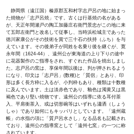
静岡県（遠江国）榛原郡五和村字志戸呂の地に始まっ
た焼物が「志戸呂焼」です。古くは行基焼の名がある
が、天正年間瀬戸の陶工加藤庄右衛門景忠がこの地に来
て五郎左衛門と改名して従事し、当時浜松城主であった
徳川家康公がその技術を賞で三十石の扶持（ふち）を与
えています。その後弟子が同姓を名乗り後を継ぐが、寛
永年間（1624-44）、遠州公が東海道の上り下りの途中
に花器製作のご指導をされ、すぐれた作品を焼出しまし
た。志戸呂の窯は、享保年間以後は、判が押されるよう
になり、印文は「志戸呂」(数種)と「質侶」とあり、印
形は多く長方枠に入るが、小判枠もあり、種類は十数種
に及んでいます。土は淡赤色であり、釉色は濁黄又は黒
褐色であり堅い焼物です。遠州公の指導に依る耳付茶
入、平肩衝茶入、或は切形碗等はいずれも瀟洒（しょう
しゃ）であり如何にもキッパリとしています。「遠州蔵
帳」の水指の項に「質戸呂水さし」なる品名も記載され
ており、遠州公の指導窯として「遠州七窯」の一つに称
されています。