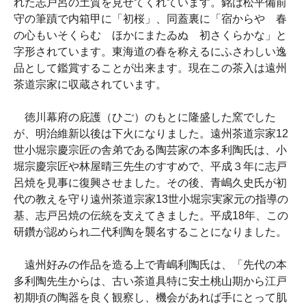
れた志戸呂の土質を見せてくれています。銘は松平備前
守の筆蹟で内箱甲に「初桜」、同蓋裏に「宿からや 春
の心もいそくらむ ほかにまたゐぬ 初さくらかな」と
字形されています。東海道の春を称えるにふさわしい逸
品として鑑賞することが出来ます。現在この茶入は遠州
茶道宗家に収蔵されています。
徳川幕府の庇護（ひご）のもとに隆盛した窯でした
が、明治維新以後は下火になりました。遠州茶道宗家12
世小堀宗慶宗匠の舎弟である陶芸家の本多利陶氏は、小
堀宗慶宗匠や林屋晴三先生のすすめで、平成３年に志戸
呂焼を見事に復興させました。その後、青嶋久史氏が初
代の教えを守り遠州茶道宗家13世小堀宗実家元の指導の
基、志戸呂焼の伝統を支えてきました。平成18年、この
研鑽が認められ二代利陶を襲名することになりました。
遠州好みの作品を造る上で青嶋利陶氏は、「先代の本
多利陶先生からは、古い茶道具特に安土桃山期から江戸
初期頃の陶器を良く観察し、機会があれば手にとって肌