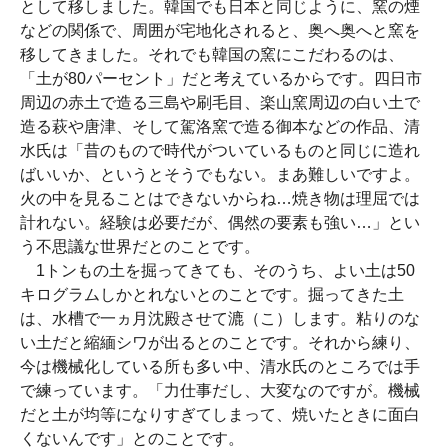
として移しました。韓国でも日本と同じように、窯の煙
などの関係で、周囲が宅地化されると、奥へ奥へと窯を
移してきました。それでも韓国の窯にこだわるのは、
「土が80パーセント」だと考えているからです。四日市
周辺の赤土で造る三島や刷毛目、楽山窯周辺の白い土で
造る萩や唐津、そして駕洛窯で造る御本などの作品、清
水氏は「昔のもので時代がついているものと同じに造れ
ばいいか、というとそうでもない。まあ難しいですよ。
火の中を見ることはできないからね…焼き物は理屈では
計れない。経験は必要だが、偶然の要素も強い…」とい
う不思議な世界だとのことです。
1トンもの土を掘ってきても、そのうち、よい土は50
キログラムしかとれないとのことです。掘ってきた土
は、水槽で一ヵ月沈殿させて漉（こ）します。粘りのな
い土だと縮緬シワが出るとのことです。それから練り、
今は機械化している所も多い中、清水氏のところでは手
で練っています。「力仕事だし、大変なのですが。機械
だと土が均等になりすぎてしまって、焼いたときに面白
くないんです」とのことです。