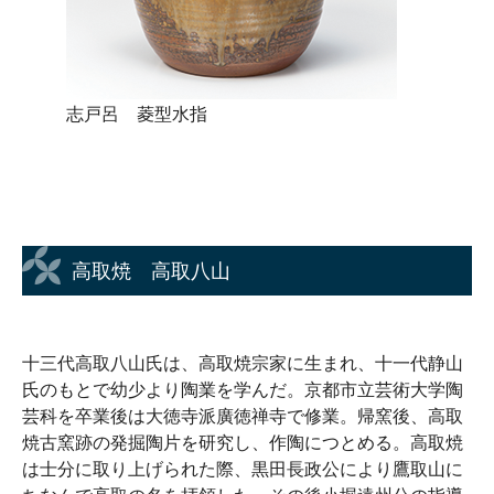
志戸呂 菱型水指
高取焼 高取八山
十三代高取八山氏は、高取焼宗家に生まれ、十一代静山
氏のもとで幼少より陶業を学んだ。京都市立芸術大学陶
芸科を卒業後は大徳寺派廣徳禅寺で修業。帰窯後、高取
焼古窯跡の発掘陶片を研究し、作陶につとめる。高取焼
は士分に取り上げられた際、黒田長政公により鷹取山に