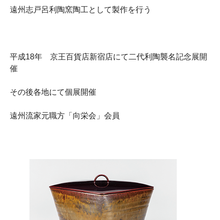
遠州志戸呂利陶窯陶工として製作を行う
平成18年 京王百貨店新宿店にて二代利陶襲名記念展開
催
その後各地にて個展開催
遠州流家元職方「向栄会」会員