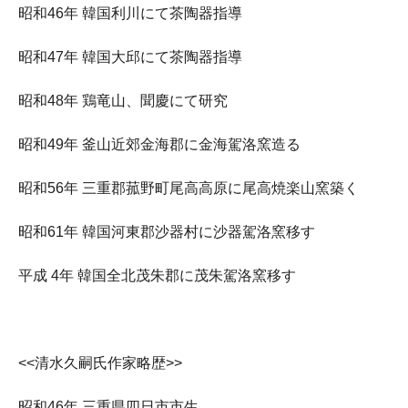
昭和46年 韓国利川にて茶陶器指導
昭和47年 韓国大邱にて茶陶器指導
昭和48年 鶏竜山、聞慶にて研究
昭和49年 釜山近郊金海郡に金海駕洛窯造る
昭和56年 三重郡菰野町尾高高原に尾高焼楽山窯築く
昭和61年 韓国河東郡沙器村に沙器駕洛窯移す
平成 4年 韓国全北茂朱郡に茂朱駕洛窯移す
<<清水久嗣氏作家略歴>>
昭和46年 三重県四日市市生