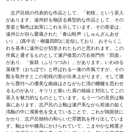
志戸呂焼の代表的な作品として、「初桜」という茶入
があります。遠州好を物語る典型的な作品として、その
形姿と釉色は如実にこれを示しています。その形姿は、
遠州公が自ら愛蔵された「春山蛙声（しゅんざんあせ
い）」(真中古・柳藤四郎)に近似しており、おそらくこ
れを基本に遠州公が切形されたものと思われます。この
作風と通ずるものとして瀬戸後窯の万右衛門作「田面」
があり、「振鼓（ふりつづみ）」があります。いわゆる
落穂手（おちぼで）と呼ばれる一連の作風ですが、その
甑を取外すとこの初桜の形が出来上がります。そして腰
から畳付への優美な曲線はさながら仁清の轆轤を思わせ
るものがあり、キリリと衝いた肩の稜線と対比してこの
茶入を魅力的なものとしています。もう一つの見所は釉
薬にあります。志戸呂の上釉は瀬戸系ながら前途の如く
渇釉の中に濁黄色を交えていることで、これが鶉斑状に
かかり、志戸呂独特の和らいだ雰囲気を作り出していま
す。釉はやや腰高にかけられていて、こまやかな精選さ