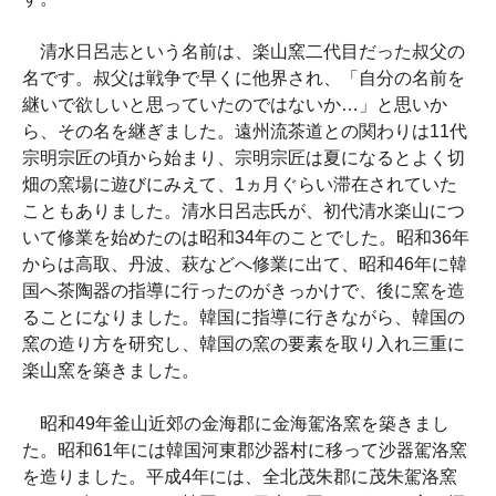
清水日呂志という名前は、楽山窯二代目だった叔父の
名です。叔父は戦争で早くに他界され、「自分の名前を
継いで欲しいと思っていたのではないか…」と思いか
ら、その名を継ぎました。遠州流茶道との関わりは11代
宗明宗匠の頃から始まり、宗明宗匠は夏になるとよく切
畑の窯場に遊びにみえて、1ヵ月ぐらい滞在されていた
こともありました。清水日呂志氏が、初代清水楽山につ
いて修業を始めたのは昭和34年のことでした。昭和36年
からは高取、丹波、萩などへ修業に出て、昭和46年に韓
国へ茶陶器の指導に行ったのがきっかけで、後に窯を造
ることになりました。韓国に指導に行きながら、韓国の
窯の造り方を研究し、韓国の窯の要素を取り入れ三重に
楽山窯を築きました。
昭和49年釜山近郊の金海郡に金海駕洛窯を築きまし
た。昭和61年には韓国河東郡沙器村に移って沙器駕洛窯
を造りました。平成4年には、全北茂朱郡に茂朱駕洛窯