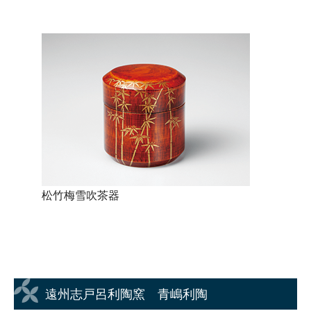
松竹梅雪吹茶器
遠州志戸呂利陶窯 青嶋利陶