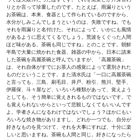
りとか言って珍重したのです。たとえば、雨漏りという
お茶碗は、本来、食器として作られているのですから、
水分がしみこんでしまうというのは、失敗ですね。でも
それを雨漏りと名付けた。それによって、いかにも風情
があるように思えてくるでしょう。荒波をくぐった人間
ほど味がある。茶碗も同じですね」とのことです。朝鮮
半島で大量に焼かれた食器、雑器の中から、日本に請来
した茶碗を高麗茶碗と呼んでいますが、「高麗茶碗」
は、それ自体がすでにお茶人の感覚によって選別された
ものだということです。また清水氏は「一口に高麗茶碗
と言っても、三島、刷毛目、井戸、粉引、熊川、堅手、
伊羅保、斗々屋など、いろいろ種類があって、覚えよう
としても、そう簡単に覚えきれるものではないです。で
も覚えられないからといって悲観しなくてもいいんです
よ。学者さんになるわけではないでしょう？ほかにもい
ろいろな焼き物がありますし、どれか一つでも、自分が
好きなものを見つけて、それを大事にすれば、十分に楽
しいと思いますね。茶碗も人間と同じ。好きになったら