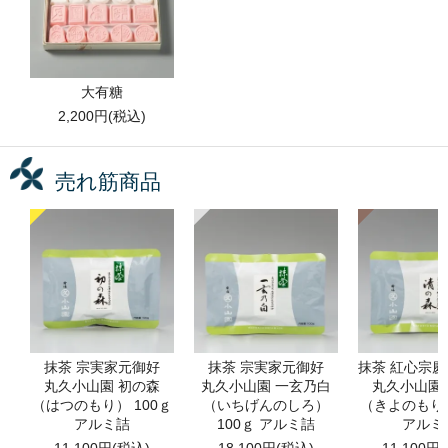
大有糖
2,200円(税込)
売れ筋商品
抹茶 宗実家元御好
抹茶 宗実家元御好
抹茶 紅心宗
丸久小山園 初の森
丸久小山園 一玄乃白
丸久小山園
（はつのもり） 100ｇ
（いちげんのしろ）
（きよのもり）
アルミ詰
100ｇ アルミ詰
アルミ