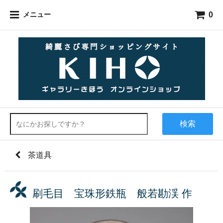
0
メニュー
検索
茶道具
刷毛目 宝珠形鉄瓶 般若勘渓 作