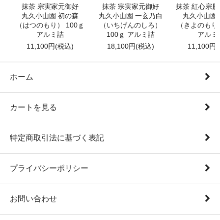
抹茶 宗実家元御好
抹茶 宗実家元御好
抹茶 紅心宗
丸久小山園 初の森
丸久小山園 一玄乃白
丸久小山園
（はつのもり） 100ｇ
（いちげんのしろ）
（きよのもり）
アルミ詰
100ｇ アルミ詰
アルミ
11,100円(税込)
18,100円(税込)
11,100円
ホーム
カートを見る
特定商取引法に基づく表記
プライバシーポリシー
お問い合わせ