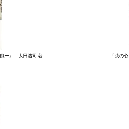
能ー』 太田浩司 著
「茶の心