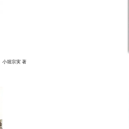
小堀宗実 著