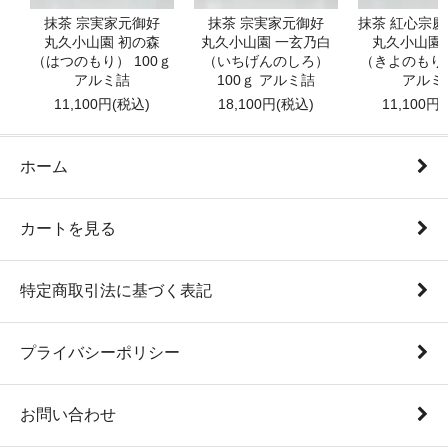
抹茶 宗実家元御好
抹茶 宗実家元御好
抹茶 紅心宗
丸久小山園 初の森
丸久小山園 一玄乃白
丸久小山園
（はつのもり） 100ｇ
（いちげんのしろ）
（きよのもり）
アルミ詰
100ｇ アルミ詰
アルミ
11,100円(税込)
18,100円(税込)
11,100円
ホーム
カートを見る
特定商取引法に基づく表記
プライバシーポリシー
お問い合わせ