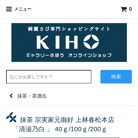
0
メニュー
検索
抹茶・茶漉缶
抹茶 宗実家元御好 上林春松本店
「清湍乃白 」 40ｇ/100ｇ/200ｇ