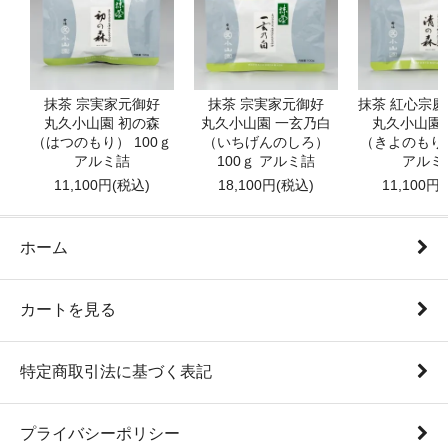
抹茶 宗実家元御好
抹茶 宗実家元御好
抹茶 紅心宗
丸久小山園 初の森
丸久小山園 一玄乃白
丸久小山園
（はつのもり） 100ｇ
（いちげんのしろ）
（きよのもり）
アルミ詰
100ｇ アルミ詰
アルミ
11,100円(税込)
18,100円(税込)
11,100円
ホーム
カートを見る
特定商取引法に基づく表記
プライバシーポリシー