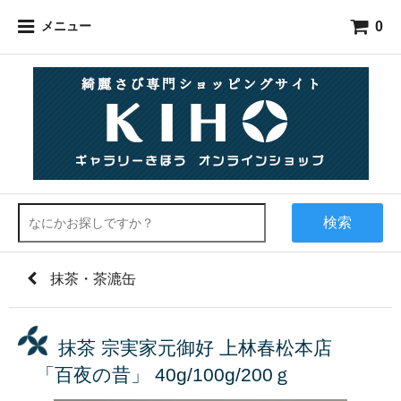
0
メニュー
検索
抹茶・茶漉缶
抹茶 宗実家元御好 上林春松本店
「百夜の昔」 40g/100g/200ｇ