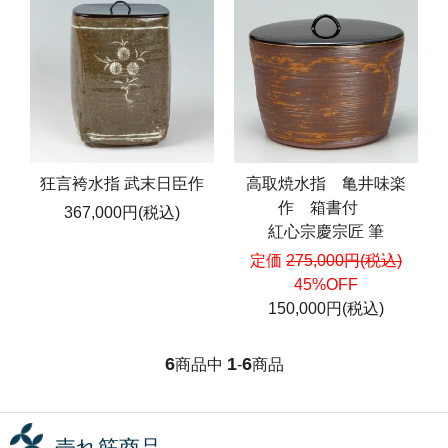
狂言袴水指 武末日臣作
高取焼水指 亀井味楽
作 箱書付
367,000円(税込)
紅心宗慶宗匠 筆
定価
275,000円(税込)
45%OFF
150,000円(税込)
6
1
6
商品中
-
商品
売れ筋商品