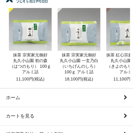
抹茶 宗実家元御好
抹茶 宗実家元御好
抹茶 紅心宗
丸久小山園 初の森
丸久小山園 一玄乃白
丸久小山園
（はつのもり） 100ｇ
（いちげんのしろ）
（きよのもり）
アルミ詰
100ｇ アルミ詰
アルミ
11,100円(税込)
18,100円(税込)
11,100円
ホーム
カートを見る