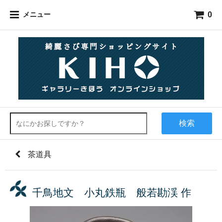
0
メニュー
検索
茶道具
千鳥地文 小丸鉄瓶 般若勘渓 作