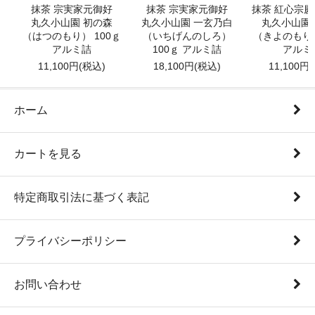
抹茶 宗実家元御好
抹茶 宗実家元御好
抹茶 紅心宗
丸久小山園 初の森
丸久小山園 一玄乃白
丸久小山園
（はつのもり） 100ｇ
（いちげんのしろ）
（きよのもり）
アルミ詰
100ｇ アルミ詰
アルミ
11,100円(税込)
18,100円(税込)
11,100円
ホーム
カートを見る
特定商取引法に基づく表記
プライバシーポリシー
お問い合わせ