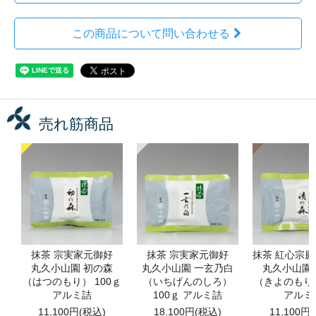
この商品について問い合わせる
売れ筋商品
抹茶 宗実家元御好
抹茶 宗実家元御好
抹茶 紅心宗
丸久小山園 初の森
丸久小山園 一玄乃白
丸久小山園
（はつのもり） 100ｇ
（いちげんのしろ）
（きよのもり）
アルミ詰
100ｇ アルミ詰
アルミ
11,100円(税込)
18,100円(税込)
11,100円