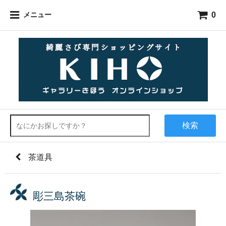
0
メニュー
検索
茶道具
彫三島茶碗