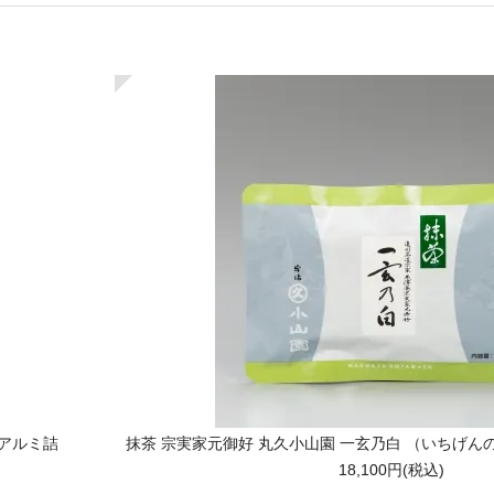
 アルミ詰
抹茶 宗実家元御好 丸久小山園 一玄乃白 （いちげんの
18,100円(税込)