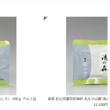
しろ） 100ｇ アルミ詰
抹茶 紅心宗慶宗匠御好 丸久小山園 清の森
11,100円