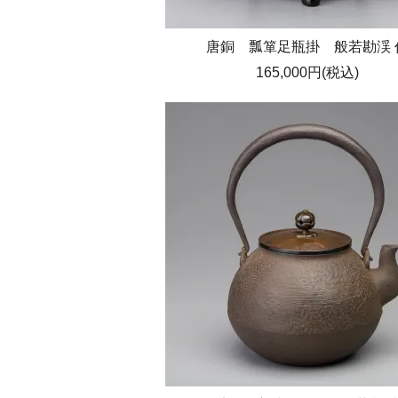
唐銅 瓢箪足瓶掛 般若勘渓 
165,000円(税込)