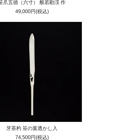
笹爪五徳（六寸） 般若勘渓 作
49,000円(税込)
牙茶杓 笹の葉透かし入
74,500円(税込)