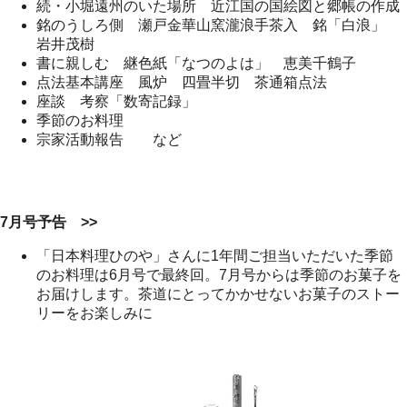
続・小堀遠州のいた場所 近江国の国絵図と郷帳の作成
銘のうしろ側 瀬戸金華山窯瀧浪手茶入 銘「白浪」
岩井茂樹
書に親しむ 継色紙「なつのよは」 恵美千鶴子
点法基本講座 風炉 四畳半切 茶通箱点法
座談 考察「数寄記録」
季節のお料理
宗家活動報告 など
7月号予告 >>
「日本料理ひのや」さんに1年間ご担当いただいた季節
のお料理は6月号で最終回。7月号からは季節のお菓子を
お届けします。茶道にとってかかせないお菓子のストー
リーをお楽しみに