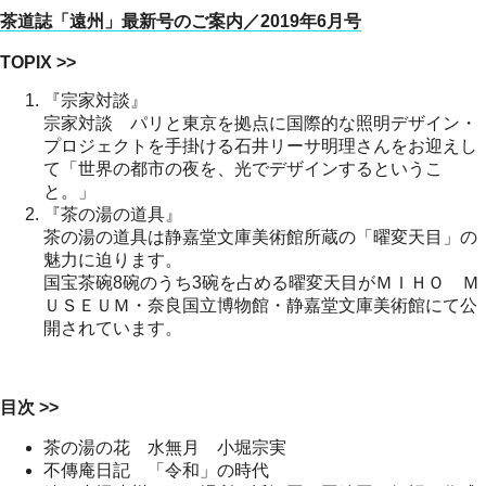
茶道誌「遠州」最新号のご案内／2019年6月号
TOPIX >>
『宗家対談』
宗家対談 パリと東京を拠点に国際的な照明デザイン・
プロジェクトを手掛ける石井リーサ明理さんをお迎えし
て「世界の都市の夜を、光でデザインするというこ
と。」
『茶の湯の道具』
茶の湯の道具は静嘉堂文庫美術館所蔵の「曜変天目」の
魅力に迫ります。
国宝茶碗8碗のうち3碗を占める曜変天目がＭＩＨＯ Ｍ
ＵＳＥＵＭ・奈良国立博物館・静嘉堂文庫美術館にて公
開されています。
目次 >>
茶の湯の花 水無月 小堀宗実
不傳庵日記 「令和」の時代