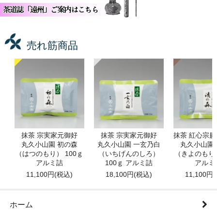
売れ筋商品
抹茶 宗実家元御好
抹茶 宗実家元御好
抹茶 紅心宗
丸久小山園 初の森
丸久小山園 一玄乃白
丸久小山園
（はつのもり） 100ｇ
（いちげんのしろ）
（きよのもり）
アルミ詰
100ｇ アルミ詰
アルミ
11,100円(税込)
18,100円(税込)
11,100円
ホーム